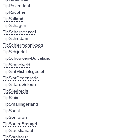
TipRozendaal
TipRucphen
TipSalland
TipSchagen
TipScherpenzeel
TipSchiedam
TipSchiermonnikoog
TipSchijndel
TipSchouwen-Duiveland
TipSimpelveld
TipSintMichielsgestel
TipSintOedenrode
TipSittardGeleen
TipSliedrecht
TipSluis
TipSmallingerland
TipSoest
TipSomeren
TipSonenBreugel
TipStadskanaal
TipStaphorst