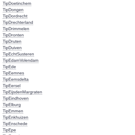
TipDoetinchem
TipDongen
TipDordrecht
TipDrechterland
TipDrimmelen
TipDronten
TipDruten
TipDuiven
TipEchtSusteren
TipEdamVolendam
TipEde
TipEemnes
TipEemsdelta
TipEersel
TipEijsdenMargraten
TipEindhoven
TipElburg
TipEmmen
TipEnkhuizen
TipEnschede
TipEpe