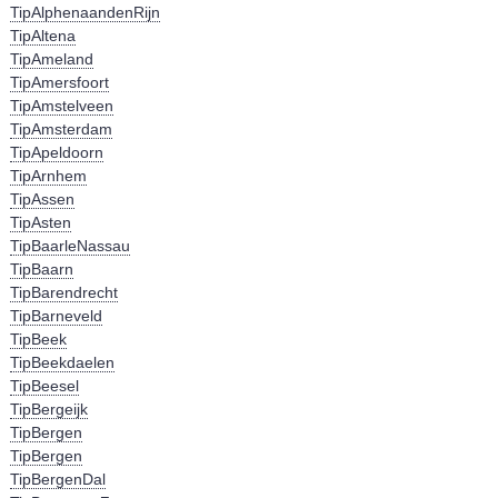
TipAlphenaandenRijn
TipAltena
TipAmeland
TipAmersfoort
TipAmstelveen
TipAmsterdam
TipApeldoorn
TipArnhem
TipAssen
TipAsten
TipBaarleNassau
TipBaarn
TipBarendrecht
TipBarneveld
TipBeek
TipBeekdaelen
TipBeesel
TipBergeijk
TipBergen
TipBergen
TipBergenDal