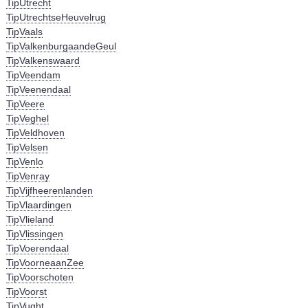
TipUtrecht
TipUtrechtseHeuvelrug
TipVaals
TipValkenburgaandeGeul
TipValkenswaard
TipVeendam
TipVeenendaal
TipVeere
TipVeghel
TipVeldhoven
TipVelsen
TipVenlo
TipVenray
TipVijfheerenlanden
TipVlaardingen
TipVlieland
TipVlissingen
TipVoerendaal
TipVoorneaanZee
TipVoorschoten
TipVoorst
TipVught