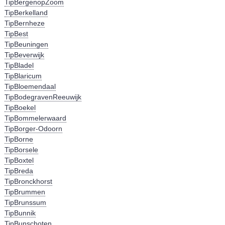
TipBergenopZoom
TipBerkelland
TipBernheze
TipBest
TipBeuningen
TipBeverwijk
TipBladel
TipBlaricum
TipBloemendaal
TipBodegravenReeuwijk
TipBoekel
TipBommelerwaard
TipBorger-Odoorn
TipBorne
TipBorsele
TipBoxtel
TipBreda
TipBronckhorst
TipBrummen
TipBrunssum
TipBunnik
TipBunschoten