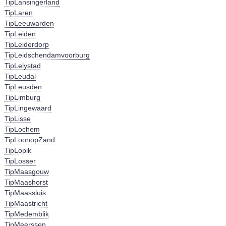
TipLansingerland
TipLaren
TipLeeuwarden
TipLeiden
TipLeiderdorp
TipLeidschendamvoorburg
TipLelystad
TipLeudal
TipLeusden
TipLimburg
TipLingewaard
TipLisse
TipLochem
TipLoonopZand
TipLopik
TipLosser
TipMaasgouw
TipMaashorst
TipMaassluis
TipMaastricht
TipMedemblik
TipMeerssen